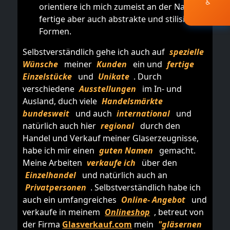
♿
orientiere ich mich zumeist an der Natur,
fertige aber auch abstrakte und stilisierte
Formen.
Selbstverständlich gehe ich auch auf
spezielle
Wünsche
meiner
Kunden
ein und
fertige
Einzelstücke
und
Unikate
. Durch
verschiedene
Ausstellungen
im In- und
Ausland, duch viele
Handelsmärkte
bundesweit
und auch
international
und
natürlich auch hier
regional
durch den
Handel und Verkauf meiner Glaserzeugnisse,
habe ich mir einen
guten Namen
gemacht.
Meine Arbeiten
verkaufe ich
über den
Einzelhandel
und natürlich auch an
Privatpersonen
. Selbstverständlich habe ich
auch ein umfangreiches
Online- Angebot
und
verkaufe in meinem
Onlineshop
, betreut von
der Firma
Glasverkauf.com
mein
"gläsernen